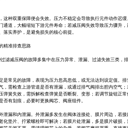
这种双重保障便会失效。压力不稳定会导致执行元件动作迟缓、
门通道，大幅缩短下游元件寿命；若减压阀失效导致压力骤升，
、落实养护，是避免损失的核心前提。
精准排查思路
过滤减压阀的故障多集中在压力异常、泄漏、过滤失效三类，排
是常见的故障，表现为压力忽高忽低，或无法达到设定值。排查
气，需检查上游管道是否有泄漏，或通过排气阀排出腔内空气；
压弹簧失效，需拆解检查弹簧是否断裂、变形；若调节旋钮正常
是否有划痕，必要时更换阀芯、阀座组件。
泄漏和内泄漏。外泄漏多发生在阀体连接处、膜片周边，若接口
老化垫片、拧紧螺栓即可解决；若膜片处泄漏，多是膜片破损，