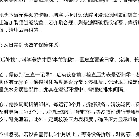
阀芯关闭不严，需清理阀芯上的杂质，若阀芯磨损严重，直接更
为下游元件频繁卡顿、堵塞，拆开过滤腔可发现滤网表面覆盖大
上游加装预过滤装置；若介质合规，则是滤网破损或堵塞，需拆
留，清理后再组装。
从日常到长效的保障体系
补救”，科学养护才是“事前预防”，需建立覆盖日常、定期、
需做到“三查一记录”。启动设备前，检查压力表是否归零、
阀体有无异响，触摸阀体温度是否异常；停机后，记录压力设定
避免水分腐蚀部件，尤其在潮湿环境中，需缩短排水间隔。
需按周期拆解维护。每运行3个月，拆解设备，清洗滤网、阀
及时更换；每6个月，对调压旋钮、密封垫片等易损件进行专项
换，避免泄漏。此外，定期校验压力表精度，确保压力显示准确
忽视。若设备需停机1个月以上，需将设备拆解，对阀芯、弹