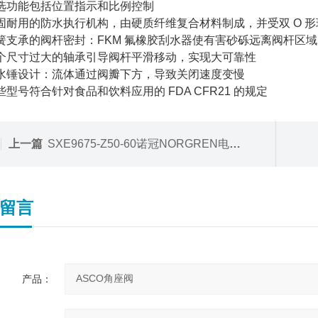
选功能包括位置指示和比例控制
固耐用的防水执行机构，由硬质纤维复合材料制成，并受双 O 
簧支承的阀杆密封：FKM 氟橡胶刮水器使有害砂砾远离阀杆区
个尺寸过大的轴承引导阀杆平滑移动，实现大可靠性
水锤设计：流体通过阀瓣下方，导致关闭速度变慢
些型号符合针对食品和饮料应用的 FDA CFR21 的规定
上一篇
SXE9675-Z50-60诺冠NORGREN电磁阀
留言
产品：