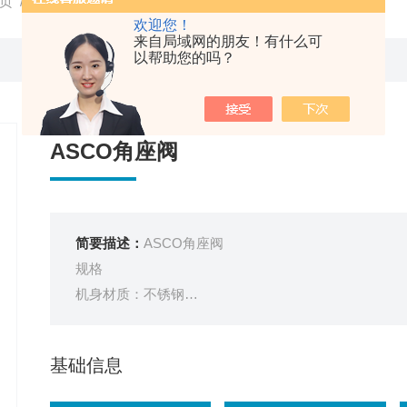
页
/
产品中心
/
ASCO
/
角座阀
/ E290A064ASCO角座阀
欢迎您！
来自局域网的朋友！有什么可
以帮助您的吗？
ASCO角座阀
简要描述：
ASCO角座阀
规格
机身材质：不锈钢
流量（Cv）/流量（Kv）52.02 / 45.00
功能 2/2 通常闭合状态
基础信息
管道/端口类型及尺寸 G 1.5 （ISO 228/1）
产品类型：压力操作型阀门