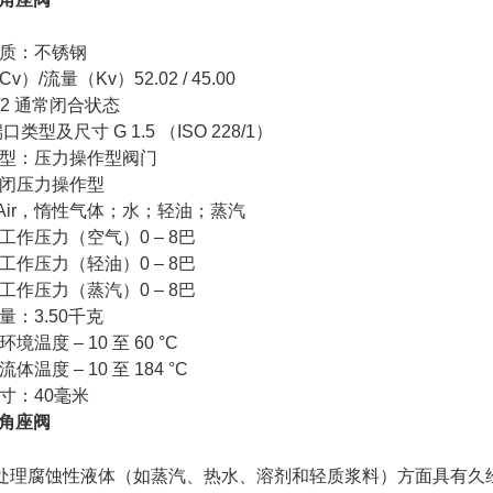
质：不锈钢
v）/流量（Kv）52.02 / 45.00
/2 通常闭合状态
口类型及尺寸 G 1.5 （ISO 228/1）
型：压力操作型阀门
闭压力操作型
iaAir，惰性气体；水；轻油；蒸汽
工作压力（空气）0 – 8巴
工作压力（轻油）0 – 8巴
工作压力（蒸汽）0 – 8巴
量：3.50千克
境温度 – 10 至 60 °C
体温度 – 10 至 184 °C
寸：40毫米
O角座阀
处理腐蚀性液体（如蒸汽、热水、溶剂和轻质浆料）方面具有久