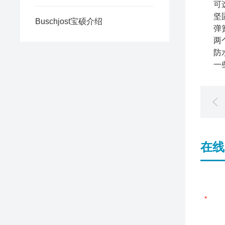
可
坚
Buschjost宝硕介绍
弹
两
防
一
在线