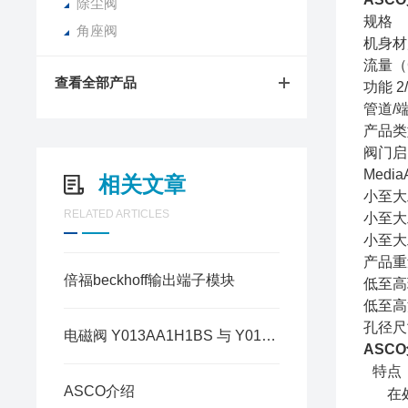
除尘阀
规格
角座阀
机身材
流量（C
查看全部产品
功能 2
管道/端
产品类
阀门启
Med
相关文章
小至大
RELATED ARTICLES
小至大
小至大
产品重
倍福beckhoff输出端子模块
低至高环
低至高流
孔径尺
电磁阀 Y013AA1H1BS 与 Y013AA1H1BS072 完整区别
ASC
特点
ASCO介绍
在