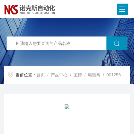
当前位置：
首页
/
产品中心
/
宝德
/
电磁阀
/ 00125301宝德电磁阀