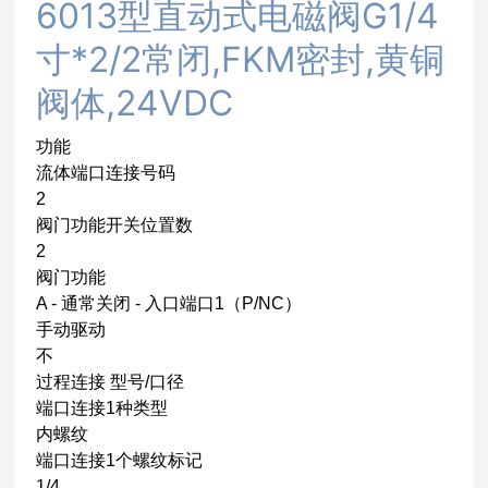
6013型直动式电磁阀G1/4
寸*2/2常闭,FKM密封,黄铜
阀体,24VDC
功能
流体端口连接号码
2
阀门功能开关位置数
2
阀门功能
A - 通常关闭 - 入口端口1（P/NC）
手动驱动
不
过程连接 型号/口径
端口连接1种类型
内螺纹
端口连接1个螺纹标记
1/4