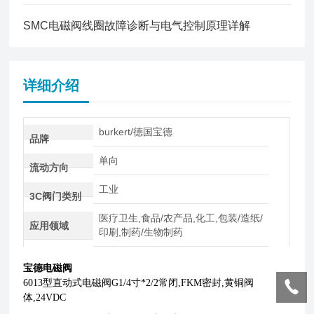
SMC电磁阀线圈故障诊断与电气控制原理详解
详细介绍
burkert/德国宝德
品牌
单向
流动方向
工业
3C阀门类别
医疗卫生,食品/农产品,化工,包装/造纸/
应用领域
印刷,制药/生物制药
宝德电磁阀
6013型直动式电磁阀G1/4寸*2/2常闭,FKM密封,黄铜阀
体,24VDC