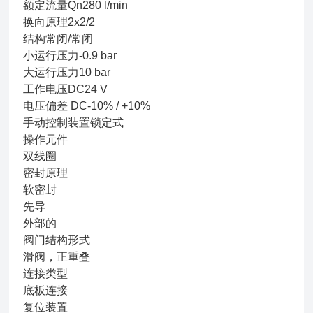
额定流量Qn280 l/min
换向原理2x2/2
结构常闭/常闭
小运行压力-0.9 bar
大运行压力10 bar
工作电压DC24 V
电压偏差 DC-10% / +10%
手动控制装置锁定式
操作元件
双线圈
密封原理
软密封
先导
外部的
阀门结构形式
滑阀，正重叠
连接类型
底板连接
复位装置