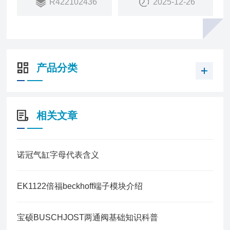
R422102436
2025-12-26
小运行压力-0.9 bar
大运行压力10 bar
工作电压DC24 V
电压偏差 DC-10% / +10%
手动控制装置锁定式
产品分类
相关文章
诺冠气缸字母代表含义
EK1122倍福beckhoff端子模块介绍
宝硕BUSCHJOST两通阀基础知识科普