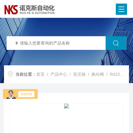
当前位置：
首页
/
产品中心
/
安沃驰
/
换向阀
/ R422102436AVENTICS安沃驰二位三通换向阀电磁阀