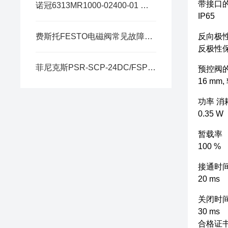
带接口
诺冠6313MR1000-02400-01 与 -01-87 核心区别拆解
IP65
费斯托FESTO电磁阀常见故障排查及解决办法
反向极
反极性
菲尼克斯PSR-SCP-24DC/FSP/2X1/1X2介绍
预控阀
16 mm
功率 消
0.35 W
暂载率
100 %
接通时
20 ms
关闭时
30 ms
合格证