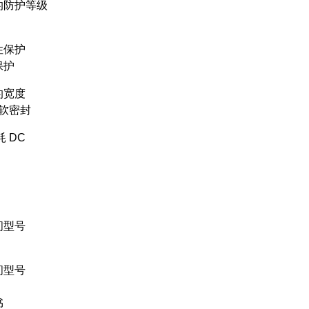
的防护等级
性保护
保护
的宽度
, 软密封
耗 DC
间型号
间型号
书