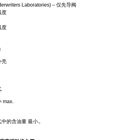
erwriters Laboratories) ‒ 仅先导阀
温度
温度
g
外壳
气
max.
中的含油量 最小.,