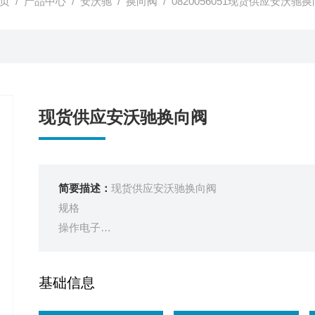
页
/
产品中心
/
安沃驰
/
换向阀
/ 0820056051现货供应安沃驰
现货供应安沃驰换向阀
简要描述：
现货供应安沃驰换向阀
规格
操作电子
换向原理5/2，带弹簧复位
操作元件单线圈
基础信息
手动控制装置锁定式
先导外部的, 内部