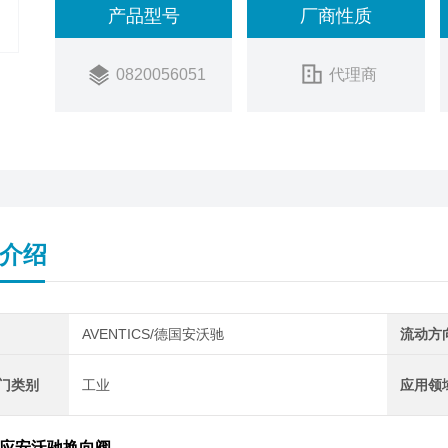
产品型号
厂商性质
0820056051
代理商
介绍
AVENTICS/德国安沃驰
流动方
阀门类别
工业
应用领
应安沃驰换向阀