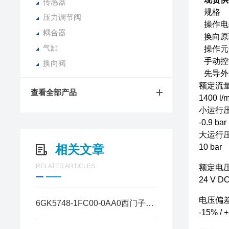
传感器
规格
压力调节阀
操作电
耦合器
换向原
气缸
操作元
手动控
换向阀
先导外
额定流量
查看全部产品
1400 l/m
小运行
-0.9 bar
大运行
相关文章
10 bar
RELATED ARTICLES
额定电
24 V D
电压偏差
6GK5748-1FC00-0AA0西门子无线客户端
-15% / 