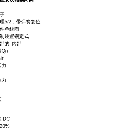
子
理5/2，带弹簧复位
件单线圈
制装置锁定式
部的, 内部
Qn
in
压力
压力
压
C
 DC
+20%