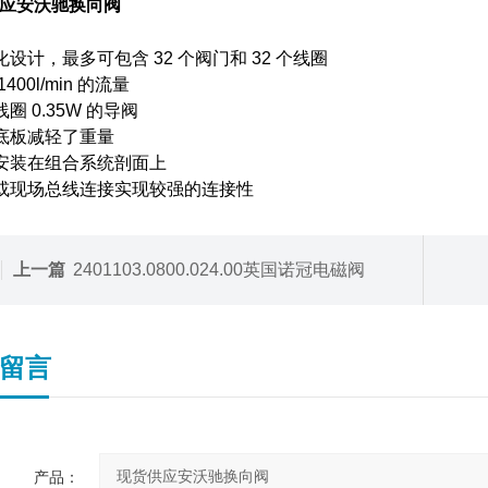
应安沃驰换向阀
化设计，最多可包含 32 个阀门和 32 个线圈
1400l/min 的流量
圈 0.35W 的导阀
底板减轻了重量
安装在组合系统剖面上
或现场总线连接实现较强的连接性
上一篇
2401103.0800.024.00英国诺冠电磁阀
留言
产品：