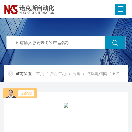
当前位置：
首页
/
产品中心
/
海隆
/
防爆电磁阀
/ 6215L0710海隆herion防爆电磁阀