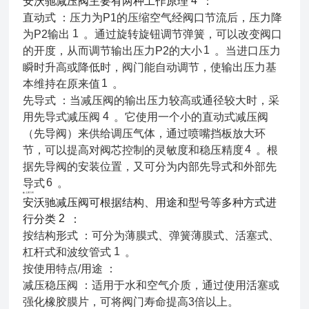
4
安沃驰减压阀主要有两种工作原理
：
直动式 ：压力为P1的压缩空气经阀口节流后，压力降
1
为P2输出
。通过旋转旋钮调节弹簧，可以改变阀口
1
的开度，从而调节输出压力P2的大小
。当进口压力
瞬时升高或降低时，阀门能自动调节，使输出压力基
1
本维持在原来值
。
先导式 ：当减压阀的输出压力较高或通径较大时，采
4
用先导式减压阀
。它使用一个小的直动式减压阀
（先导阀）来供给调压气体，通过喷嘴挡板放大环
4
节，可以提高对阀芯控制的灵敏度和稳压精度
。根
据先导阀的安装位置，又可分为内部先导式和外部先
6
导式
。
📚 主要分类
安沃驰减压阀可根据结构、用途和型号等多种方式进
2
行分类
：
按结构形式 ：可分为薄膜式、弹簧薄膜式、活塞式、
1
杠杆式和波纹管式
。
按使用特点/用途 ：
减压稳压阀 ：适用于水和空气介质，通过使用活塞或
强化橡胶膜片，可将阀门寿命提高3倍以上。