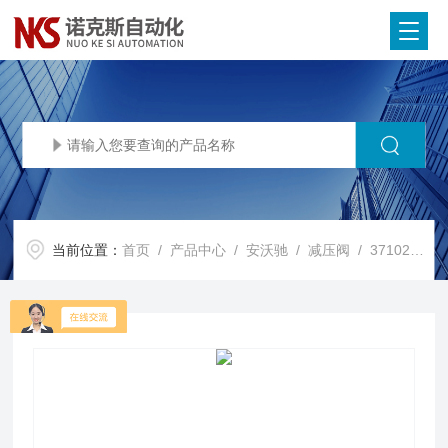
当前位置：
首页
/
产品中心
/
安沃驰
/
减压阀
/ 3710290050AVENTICS™安沃驰减压阀