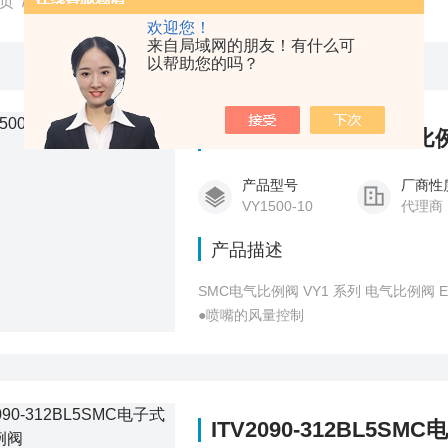
页
/
产品中心
/
SMC
/
比例阀
欢迎您！
来自局域网的朋友！有什么可
以帮助您的吗？
VY1500-10SMC电气比
产品型号
厂商性
VY1500-10
代理商
产品描述
SMC电气比例阀 VY1 系列 电气比例阀 E-P HYREG ●用电气信号对压力进行
●喷嘴的风量控制
ITV2090-312BL5S