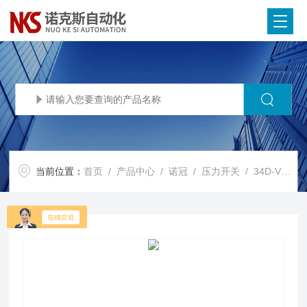
当前位置：
首页
/
产品中心
/
诺冠
/
压力开关
/ 34D-V110G-DD1-AAIMI Norgren诺冠压力开关