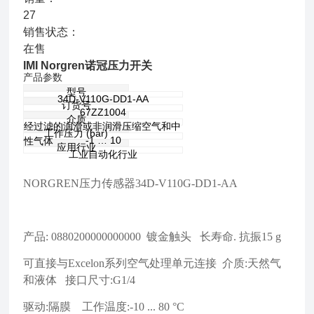
27
销售状态：
在售
IMI Norgren诺冠压力开关
产品参数
型号
34D-V110G-DD1-AA
订货号
67ZZ1004
介质
经过滤的润滑或非润滑压缩空气和中
工作压力 (bar)
-1 … 10
性气体
应用行业
工业自动化行业
NORGREN压力传感器34D-V110G-DD1-AA
产品: 0880200000000000 镀金触头 长寿命. 抗振15 g
可直接与Excelon系列空气处理单元连接 介质:天然气
和液体 接口尺寸:G1/4
驱动:隔膜 工作温度:-10 ... 80 °C