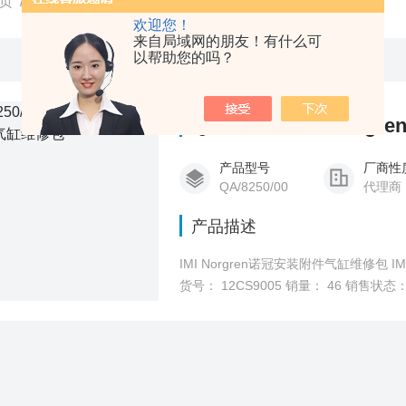
页
/
产品中心
/
诺冠
/
气缸维修包
欢迎您！
来自局域网的朋友！有什么可
以帮助您的吗？
QA/8250/00IMI N
产品型号
厂商性
QA/8250/00
代理商
产品描述
IMI Norgren诺冠安装附件气缸维修包 IM
货号： 12CS9005 销量： 46 销售状态：
详情可咨询在线客服 应用行业 精密流体