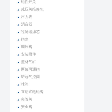
磁性开关
减压阀维修包
压力表
消音器
过滤器滤芯
阀岛
调压阀
安装附件
型材气缸
两位两通阀
诺冠气控阀
球阀
直动式电磁阀
夹管阀
安全阀