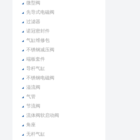
微型阀
先导式电磁阀
过滤器
诺冠密封件
气缸维修包
不锈钢减压阀
端板套件
导杆气缸
不锈钢电磁阀
溢流阀
气管
节流阀
流体阀软启动阀
角座
无杆气缸