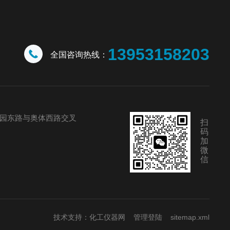
13953158203
全国咨询热线：
园东路与奥体西路交叉
扫
码
加
微
信
技术支持：
化工仪器网
管理登陆
sitemap.xml