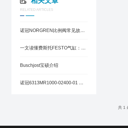
相关文章
RELATED ARTICLES
诺冠NORGREN比例阀常见故障排查与调试方法
一文读懂费斯托FESTO气缸：密封原理
Buschjost宝硕介绍
诺冠6313MR1000-02400-01 与 -01-87 核心区别拆解
共 1