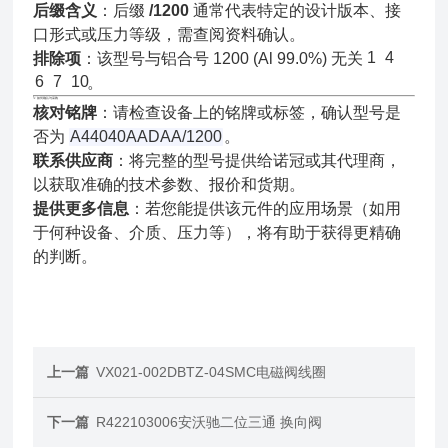
后缀含义
：后缀
/1200
通常代表特定的设计版本、接
口形式或压力等级，需查阅资料确认。
1
4
排除项
：该型号与铝合号 1200 (Al 99.0%) 无关
6
7
10
。
💡 如何确认与采购
核对铭牌
：请检查设备上的铭牌或标签，确认型号是
否为
A44040AADAA/1200
。
联系供应商
：将完整的型号提供给诺冠或其代理商，
以获取准确的技术参数、报价和货期。
提供更多信息
：若您能提供该元件的应用场景（如用
于何种设备、介质、压力等），将有助于获得更精确
的判断
。
上一篇
VX021-002DBTZ-04SMC电磁阀线圈
下一篇
R422103006安沃驰二位三通 换向阀