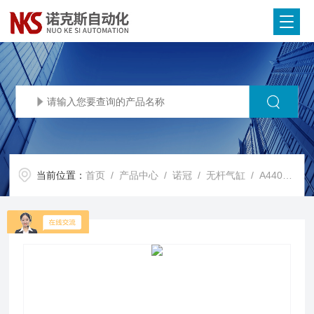
当前位置：
首页
/
产品中心
/
诺冠
/
无杆气缸
/ A44040AADAA/1200IMI Norgren诺冠无杆气缸