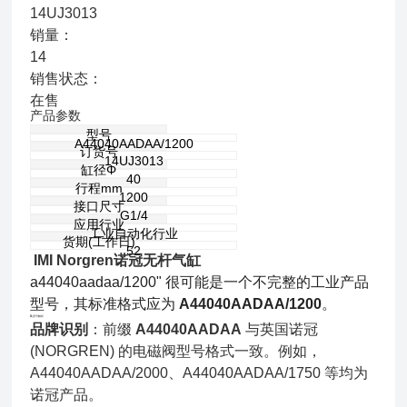
14UJ3013
销量：
14
销售状态：
在售
产品参数
型号
A44040AADAA/1200
订货号
14UJ3013
缸径Φ
40
行程mm
1200
接口尺寸
G1/4
应用行业
工业自动化行业
货期(工作日)
52
IMI Norgren诺冠无杆气缸
a44040aadaa/1200" 很可能是一个不完整的工业产品
型号，其标准格式应为
A44040AADAA/1200
。
🔍 型号解析
品牌识别
：前缀
A44040AADAA
与英国诺冠
(NORGREN) 的电磁阀型号格式一致。例如，
A44040AADAA/2000、A44040AADAA/1750 等均为
诺冠产品。