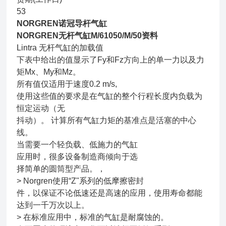
53
NORGREN诺冠导杆气缸
NORGREN无杆气缸M/61050/M/50资料
Lintra 无杆气缸的加载值
下表中给出的值显示了Fy和Fz方向上的单一力以及力
矩Mx、My和Mz。
所有值仅适用于速度0.2 m/s,
使用这些值的要求是在气缸的整个行程长度内负载为
恒定运动（无
抖动）。 计算所有气缸力矩的基准点是活塞的中心
线。
当需要一个轻负载、低施力的气缸
应用时，很多设备制造商倾向于选
择简单的圆筒型产品。，
> Norgren使用“Z"系列的低摩擦密封
件，以保证不论低速还是高速的应用，使用寿命都能
达到一千万次以上。
> 在标准应用中，标准的气缸是耐腐蚀的。