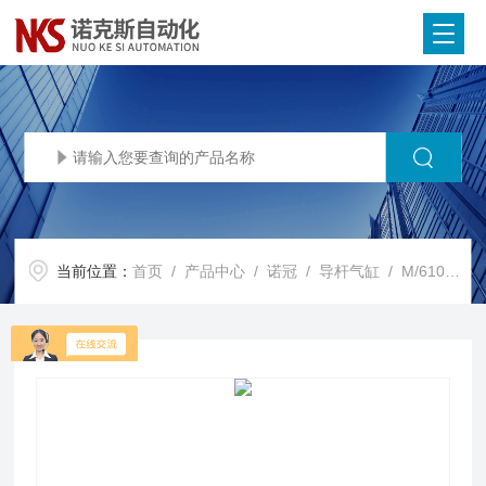
当前位置：
首页
/
产品中心
/
诺冠
/
导杆气缸
/ M/61050/M/50NORGREN诺冠导杆气缸