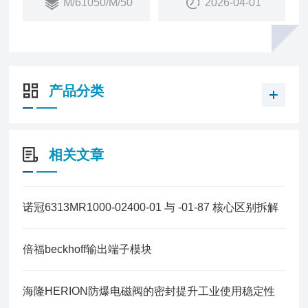
M/61050/M/50
2026-04-01
销量：
10
销售状态：
在售
产品参数
产品分类
型号
M/61050/M/50
订货号
相关文章
15GK1003
缸径Φ
50
诺冠6313MR1000-02400-01 与 -01-87 核心区别拆解
行程mm
50
倍福beckhoff输出端子模块
接口尺寸
G1/4
海隆HERION防爆电磁阀的密封提升工业使用稳定性
应用行业