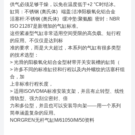
供气必须足够干燥，以免在温度低于+2 °C时结冰。
缸筒：不锈钢 (奥氏体) 端盖:洁净阳极氧化铝合金
活塞杆:不锈钢 (奥氏体) 缓冲垫:聚氨酯 密封：NBR
ISO 21287是新增加的气缸标准。
这些紧凑型气缸非常适用空间受限的高负载、短行程
的应用。不仅仅是达到标
准的要求，而是大大超过，本系列的气缸有很多类型
的技术选型：
> 光滑的阳极氧化铝合金型材带开关安装槽的缸筒（
> 许多不同的标准缸径和行程以及内外螺纹的活塞杆组
合，加
上非标准行程长度，
> 适用ISO/VDMA标准安装支架，并且有止转型、线性
滑轨型、强力刮尘密封、倍
力和多位型，并且也可以安装导向架——用一个系列
简单涵盖复杂的应用。
NORGREN无杆气缸M/61050/M/50资料