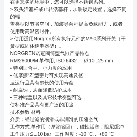
在更恶劣的环境中，您可以选择不锈钢系列。
> 双头活塞杆或止转活塞杆，加装锁定装置，选择不同
的端
盖类型以节省空间，加装导向杆提高负载能力，或者
使用耐高温密封件。
> 使用适用Norgren所有执行元件的M/50系列开关（干
簧型或固体继电器型）。
NORGREN诺冠圆筒型气缸产品特点
RM/28000/M 单作用, ISO 6432 － Ø 10...25 mm
•
特别适合中、小力度的应用
•
低摩擦“Z"型密封可实现高速及低
速运行且具有超长的使用寿命
•
耐腐蚀，从而降低防护成本
•
三种端盖以及其它技术变型可选，
使标准产品具有更广泛的用途
技术参数 材料
介质：经过滤的润滑或非润滑的压缩空气
工作方式:单作用（弹簧缩回），磁性活塞，阻尼缓冲
工作压力:2...10 bar 工作温度：-10 °C… +80 °C