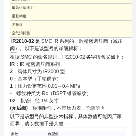
最高供给压力
重复精度
灵敏度
空气消耗量
IR2010-02
是 SMC IR 系列的一款精密调压阀（减压
阀）。以下是该型号的详细解析：
🏷️ 型号含义解析
根据 SMC 的命名规则，IR2010-02 各字段含义如下：
IR
：IR 精密调压阀系列
2
：阀体尺寸为 IR2000 型
0
：基本型（手轮调节）
1
：压力设定范围 0.01～0.4 MPa
-
：螺纹种类为 Rc（BSPT 锥管螺纹）
02
：接管口径 1/4 英寸
6
(无后缀)
：标准附件，不带压力表、托架等
⚙️ 核心技术参数
以下是该型号的典型技术指标，具体数值可能因厂家
而异，请以数据手册为准：
参数
典型值