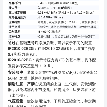
品牌/系列
SMC IR 精密调压阀 (IR2000 型)
接口尺寸
入口/出口: 1/4" Rc (内螺纹)
压力设定范围
0.01 ~ 0.4 MPa
(约 0.1 ~ 4 bar / 1.5 ~ 58 psi)
最高使用压力
约
1.0 MPa
(10 bar)
流量特性
高精度，设定灵敏度约 0.2% F.S.，重复精度约 ±0.5% F.
适用介质
压缩空气 (请勿使用含化学溶剂、腐蚀性气体等)
工作温度
-5 ~ 60 ℃
(无冻结)
结构特点
轻量化设计，带溢流功能，为基本手轮式调节
🔩 常见衍生型号
通过在基础型号后添加后缀，可以表示不同的配置：
IR2010-02B2G
：在 IR2010-02 基础上，增加了托架
(B) 和压力表 (G)。
IR2010-02BG
：表示带压力表 (G) 的基本型，具体配
2
5
6
置需参考完整型号
。
💡 选型与使用要点
安装顺序
：通常安装在空气过滤器 (AF) 和油雾分离器
(AFM) 之后，以保护精密阀件。
润滑注意
：
严禁
在调压阀的上游（进气侧）安装润滑
器，以免堵塞内部节流孔。如需润滑，应安装在下游
（出气侧）。
气源质量
：建议使用洁净、干燥的压缩空气，并定期
排放冷凝水，防止故障