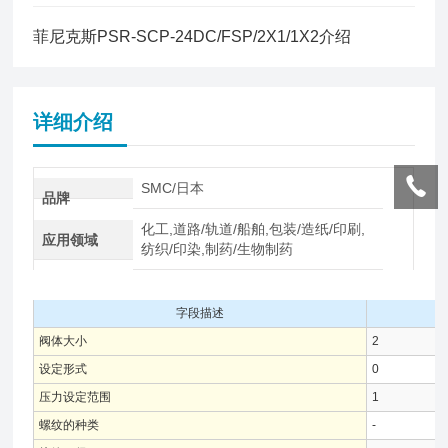
菲尼克斯PSR-SCP-24DC/FSP/2X1/1X2介绍
详细介绍
SMC/日本
品牌
化工,道路/轨道/船舶,包装/造纸/印刷,
应用领域
纺织/印染,制药/生物制药
字段描述
阀体大小
2
设定形式
0
压力设定范围
1
螺纹的种类
-