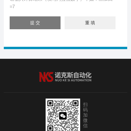
=7
扫
码
加
微
信