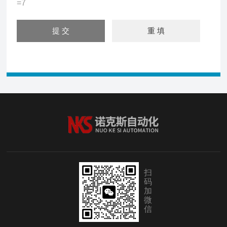
=7
扫
码
加
微
信