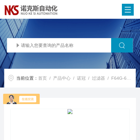
当前位置：
首页
/
产品中心
/
诺冠
/
过滤器
/ F64G-6GD-AD1诺冠过滤器现货供应