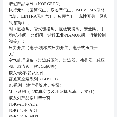
诺冠产品系列（NORGREN)
执行元件（圆筒气缸、紧凑型气缸、ISO/VDMA型材
气缸、LINTRA无杆气缸、皮囊气缸、磁性开关、经典
气 缸等）；
阀（底板阀、管式链接阀、底板安装阀、安全阀、手
动/机控阀、比例阀、过程工业/NAMUR阀、流量控制
阀等）；
压力开关（电子-机械式压力开关、电子式压力开
关）；
空气处理设备（过滤减压阀、过滤器、油雾器、减压
阀。溢流阀、软启动阀等）
接头/硬/软管及附件。
普旭真空泵系列（BUSCH)
R5系列（油润滑旋片真空泵）
Mink系列（爪式真空泵及压缩机无油、无接触）
该系列产品常用型号有
F64G-2GN-AD2
F64G-4GN-AD1
F64G-6GN-MD2