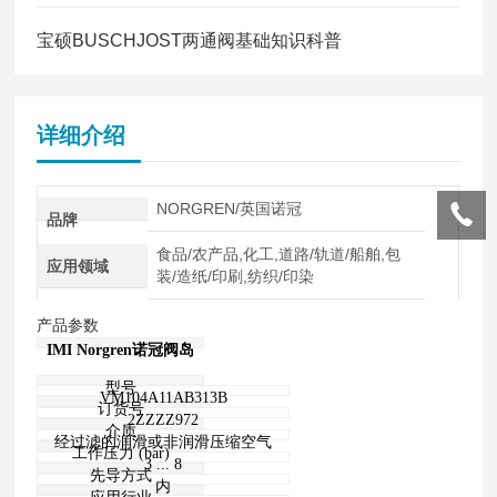
宝硕BUSCHJOST两通阀基础知识科普
详细介绍
NORGREN/英国诺冠
品牌
食品/农产品,化工,道路/轨道/船舶,包
应用领域
装/造纸/印刷,纺织/印染
产品参数
IMI Norgren诺冠阀岛
型号
VM104A11AB313B
订货号
2ZZZZ972
介质
经过滤的润滑或非润滑压缩空气
工作压力 (bar)
3 ... 8
先导方式
内