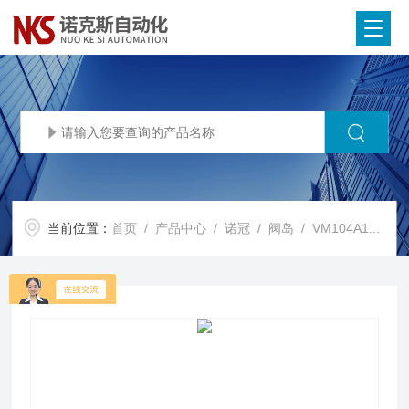
当前位置：
首页
/
产品中心
/
诺冠
/
阀岛
/ VM104A11AB313BIMI Norgren诺冠阀岛