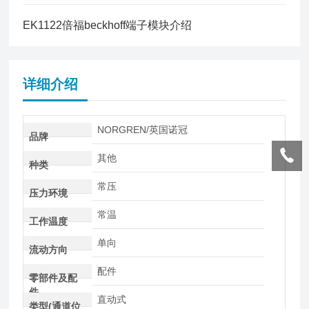
EK1122倍福beckhoff端子模块介绍
详细介绍
NORGREN/英国诺冠
品牌
其他
种类
常压
压力环境
常温
工作温度
单向
流动方向
配件
零部件及配
件
直动式
类型(通道位