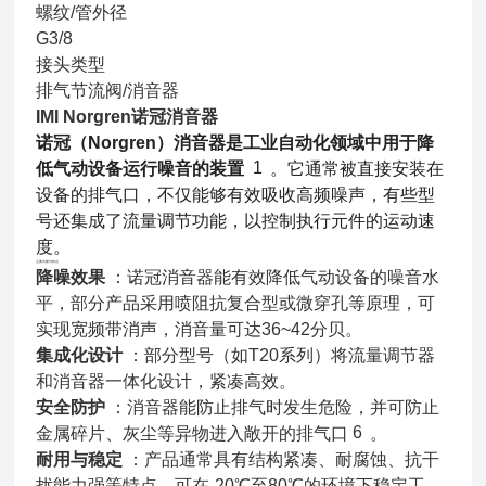
螺纹/管外径
G3/8
接头类型
排气节流阀/消音器
IMI Norgren诺冠消音器
诺冠（Norgren）消音器是工业自动化领域中用于降
1
低气动设备运行噪音的装置
。它通常被直接安装在
设备的排气口，不仅能够有效吸收高频噪声，有些型
号还集成了流量调节功能，以控制执行元件的运动速
度。
主要功能与特点
降噪效果
：诺冠消音器能有效降低气动设备的噪音水
平，部分产品采用喷阻抗复合型或微穿孔等原理，可
实现宽频带消声，消音量可达36~42分贝。
集成化设计
：部分型号（如T20系列）将流量调节器
和消音器一体化设计，紧凑高效。
安全防护
：消音器能防止排气时发生危险，并可防止
6
金属碎片、灰尘等异物进入敞开的排气口
。
耐用与稳定
：产品通常具有结构紧凑、耐腐蚀、抗干
扰能力强等特点，可在-20℃至80℃的环境下稳定工