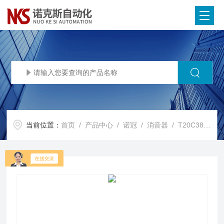
当前位置：
首页
/
产品中心
/
诺冠
/
消音器
/ T20C3800IMI Norgren诺冠消音器