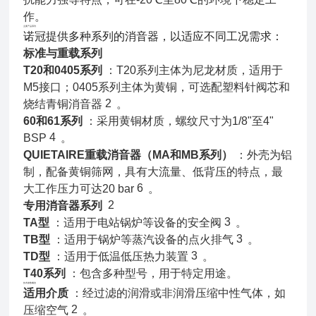
作。
主要产品系列
诺冠提供多种系列的消音器，以适应不同工况需求：
标准与重载系列
T20和0405系列
：T20系列主体为尼龙材质，适用于
M5接口；0405系列主体为黄铜，可选配塑料针阀芯和
2
烧结青铜消音器
。
60和61系列
：采用黄铜材质，螺纹尺寸为1/8"至4"
4
BSP
。
QUIETAIRE重载消音器（MA和MB系列）
：外壳为铝
制，配备黄铜筛网，具有大流量、低背压的特点，最
6
大工作压力可达20 bar
。
2
专用消音器系列
3
TA型
：适用于电站锅炉等设备的安全阀
。
3
TB型
：适用于锅炉等蒸汽设备的点火排气
。
3
TD型
：适用于低温低压热力装置
。
T40系列
：包含多种型号，用于特定用途。
技术参数概览
适用介质
：经过滤的润滑或非润滑压缩中性气体，如
2
压缩空气
。