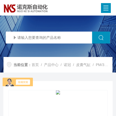
当前位置：
首页
/
产品中心
/
诺冠
/
皮囊气缸
/ PM/31082IMI NORGREN诺冠皮囊气缸