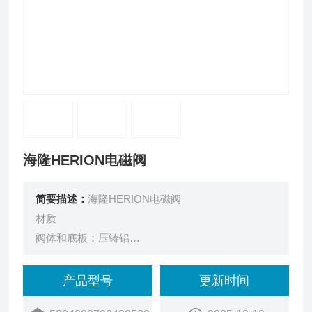
海隆HERION电磁阀
简要描述：
海隆HERION电磁阀
材质
阀体和底板：压铸铝
硬密封和阀芯套(VS 26G)：硬质阳极氧化处理铝，
聚四氟乙烯涂层
产品型号
更新时间
软密封阀芯(VS 26S)：铝带HNBR密封