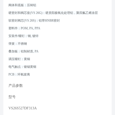
阀体和底板：压铸铝
硬密封和阀芯套(VS 26G)：硬质阳极氧化处理铝，聚四氟乙烯涂层
软密封阀芯(VS 26S)：铝带HNBR密封
塑料件：POM, PA, PPA
安装件/螺钉：钢, 镀锌
弹簧：不锈钢
叠加板：铝制材质, PA
调压螺钉：黄铜
电气触点：镀锡黄铜
PCB：环氧玻璃
产品参数
型号
VS26S527DF313A