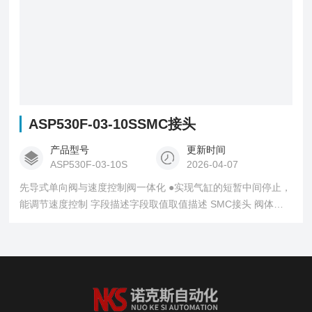
ASP530F-03-10SSMC接头
产品型号
更新时间
ASP530F-03-10S
2026-04-07
先导式单向阀与速度控制阀一体化 ●实现气缸的短暂中间停止，
能调节速度控制 字段描述字段取值取值描述 SMC接头 阀体大
小53/8 基准 接管口径03气缸侧：R3/8；先导口：Rc1/8 适合管
子外径10Φ10mm 订制规格-标准 锁母可选项-六角锁母