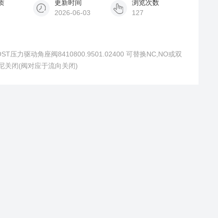
质
更新时间
浏览次数
2026-06-03
127
JOST压力驱动角座阀8410800.9501.02400 可替换NC,NO或双
尼关闭(阀对应于流向关闭)