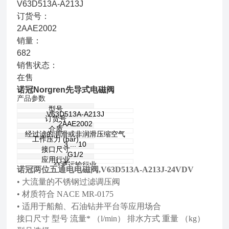
V63D513A-A213J
订货号：
2AAE2002
销量：
682
销售状态：
在售
诺冠Norgren先导式电磁阀
产品参数
型号
V63D513A-A213J
订货号
2AAE2002
介质
经过滤的润滑或非润滑压缩空气
工作压力 (bar)
3 ... 10
接口尺寸
G1/2
应用行业
交通运输行业
诺冠两位五通电电磁阀,V63D513A-A213J-24VDV
• 大流量的不锈钢过滤调压阀
• 材质符合 NACE MR-0175
• 适用于船舶、石油钻井平台等应用场合
接口尺寸 型号 流量* （l/min） 排水方式 重量 （kg）