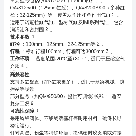
主要型号包括QA/8100/00（100mm缸径）、
QA/8125/00（125mm缸径）、QA/8200B/00（多种缸
2
径：32-125mm）等，覆盖双作用和单作用气缸
。
适用于诺冠拉缸气缸、型材气缸及IMI系列气缸，包含
2
润滑油和密封圈
。
1
技术参数
2
缸径
：100mm、125mm、32-125mm等
。
2
行程
：标准行程100mm，行程可达3000mm
。
工作环境
：温度范围-20°C至+80°C，适用于压缩空气
4
介质
。
二、产品特点
高兼容性
支持多缸配置（如3缸或更多），适用于筑路机械、搅
拌站等场景。
部分型号（如QM/950/00）提供可调缓冲设计，适应
6
复杂工况
。
6
可靠性保障
采用铸铝阀体、不锈钢活塞杆等耐用材料，确保长期
稳定运行。
针对高温、粉尘等特殊环境，提供密封胶充填或焊接