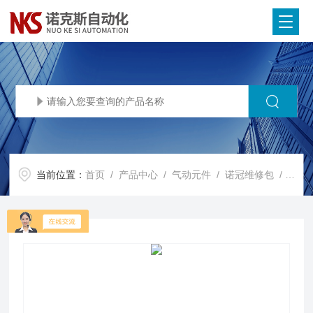
当前位置：
首页
/
产品中心
/
气动元件
/
诺冠维修包
/ QA/8032/00诺冠NORGREN气缸维修包密封圈