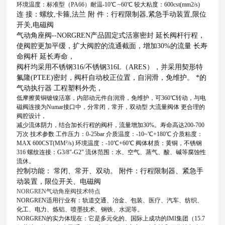
环境温度：标准型（PA66）耐温-10℃ ~60℃ 较大粘度：600cst(mm2/s)
连 接：螺纹,卡箍,法兰 附 件：行程限制器,紧急手动装置,限位
开关,电磁阀
气动角座阀--NORGREN产品固定式活塞密封 延长阀杆行程，
使阀腔更加平缓，扩大阀腔的流通截面，增加30%的流量 长寿
命阀杆 延长寿命，
阀杆均采用不锈钢316/不锈钢316L（ARES），并采用契形特
氟隆(PTEE)密封，阀杆自动校正位置，自润滑，免维护。 *的
气动执行器 工程塑料外壳，
低摩擦黄铜镀镍活塞，内部动元件自润滑，免维护，可360℃转动，与电
磁阀连接为Numar接口中，分常闭，常开，双动型 大流量阀体 更合理的
阀腔设计，
减少流体阴力，结合加长行程的阀杆，流量增加30%。寿命高达200-700
万次 技术参数 工作压力：0-25bar 介质温度：-10~℃+180℃ 介质粘度：
MAX 600CST(MM²/s) 环境温度：-10℃+60℃ 阀体材质：黄铜，不锈钢
316 螺纹连接：G3/8"-G2" 流休范围：水、空气、蒸气、酸、碱等腐蚀性
流休。
控制功能： 常闭、常开、双动。 附件：行程限制器、紧急手
动装置，限位开关、电磁阀
NORGREN气动角座阀技术特点
NORGREN适用行业有：轨道交通、冶金、包装、医疗、汽车、纺织、
化工、电力、炼铝、喷墨技术、钢铁、水泥等。
NORGREN的实力体现在：它是多元化的、国际上成功的IMI集团（15.7