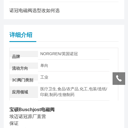
诺冠电磁阀选型改如何选
详细介绍
NORGREN/英国诺冠
品牌
单向
流动方向
工业
3C阀门类别
医疗卫生,食品/农产品,化工,包装/造纸/
应用领域
印刷,制药/生物制药
宝硕Buschjost电磁阀
埃迈诺冠原厂直营
保证