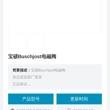
宝硕Buschjost电磁阀
简要描述：
宝硕Buschjost电磁阀
埃迈诺冠原厂直营
正品保证
售后无忧
宝硕Buschjost,工艺流体和食品用阀,86720/86730系
产品型号
更新时间
列