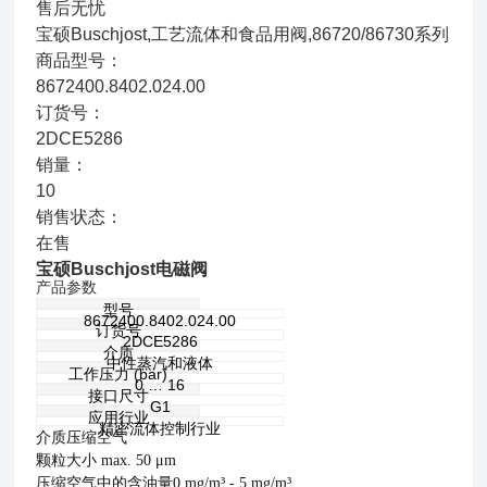
售后无忧
宝硕Buschjost,工艺流体和食品用阀,86720/86730系列
商品型号：
8672400.8402.024.00
订货号：
2DCE5286
销量：
10
销售状态：
在售
宝硕Buschjost电磁阀
产品参数
型号
8672400.8402.024.00
订货号
2DCE5286
介质
中性蒸汽和液体
工作压力 (bar)
0 … 16
接口尺寸
G1
应用行业
精密流体控制行业
介质压缩空气
颗粒大小 max. 50 μm
压缩空气中的含油量0 mg/m³ - 5 mg/m³