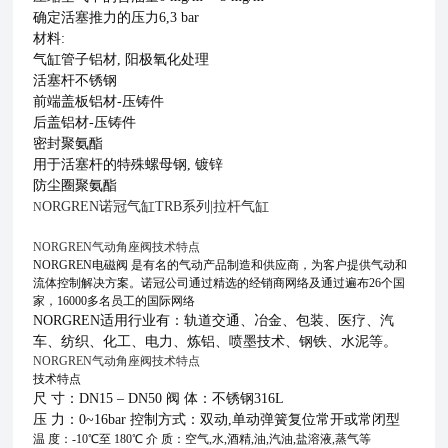
确定活塞推力的压力6,3 bar
材料:
气缸管子铝材, 阳极氧化处理
活塞杆不锈钢
前端盖板铝材-压铸件
后盖铝材-压铸件
密封聚氨酯
用于活塞杆的特殊螺母钢, 镀锌
防尘圈聚氨酯
ORGREN诺冠气缸TRB系列|拉杆气缸
N
NORGREN气动角座阀技术特点
NORGREN电磁阀 是有名的气动产品制造和供应商，为客户提供气动和
流体控制解决方案。诺冠公司通过精选的经销商网络及通过遍布26个国
家，16000多名员工的国际网络
NORGREN适用行业有：轨道交通、冶金、包装、医疗、汽
车、纺织、化工、电力、炼铝、喷墨技术、钢铁、水泥等。
NORGREN气动角座阀技术特点
技术特点
尺 寸：DN15 – DN50 阀 体：不锈钢316L
压 力：0~16bar 控制方式：双动,单动弹簧复位常开或常闭型
温 度：-10℃至 180℃ 介 质：空气,水,酒精,油,汽油,盐溶液,蒸气等