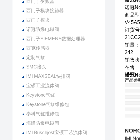
西门子变频器
诺冠No
西门子模块接触器
商品型
西门子模块
V45A5
诺冠防爆电磁阀
订货号
21CC2
西门子SIEMENS数据处理器
销量：
西克传感器
242
定制气缸
销售状
SMC接头
在售
诺冠No
IMI MAXSEAL快排阀
产品参
宝硕工业流体阀
Keystone气缸
Keystone气缸维修包
泰科气缸维修包
海隆防爆电磁阀
NOR
IMI Buschjost宝硕工艺流体阀
IMI 