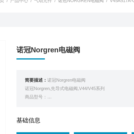
页
/
产品中心
/
气动元件
/
诺冠NORGREN电磁阀
/ V45A517A
诺冠Norgren电磁阀
简要描述：
诺冠Norgren电磁阀
诺冠Norgren,先导式电磁阀,V44/V45系列
商品型号：
V45A517A-C313A
订货号：
基础信息
21CC2002
销量：