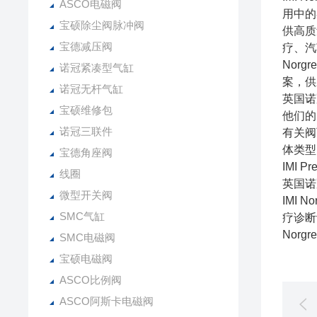
ASCO电磁阀
用中的
宝硕除尘阀脉冲阀
供高质
宝德减压阀
疗、汽
Nor
诺冠紧凑型气缸
案，供
诺冠无杆气缸
英国诺
宝硕维修包
他们的
诺冠三联件
有关阀
体类型
宝德角座阀
IMI 
线圈
英国诺
微型开关阀
IMI
SMC气缸
疗诊断
Nor
SMC电磁阀
宝硕电磁阀
ASCO比例阀
ASCO阿斯卡电磁阀