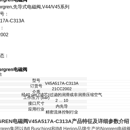
rgren,先导式电磁阀,V44/V45系列
号：
17A-C313A
：
002
态：
rgren电磁阀
数
型号
V45A517A-C313A
订货号
21CC2002
介质
经40 μm (滤芯)过滤的润滑或非润滑压缩空气
工作压力 (bar)
2 ... 10
接口尺寸
内先导
应用行业
精密流体控制行业
GREN电磁阀V45A517A-C313A产品特征及详细参数介绍
Norgren集团以IMI Buschjost和IMI Herion品牌生产的No