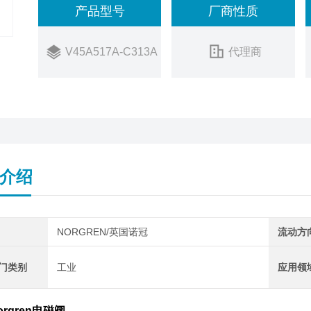
产品型号
厂商性质
242
销售状态：
在售
V45A517A-C313A
代理商
介绍
NORGREN/英国诺冠
流动方
阀门类别
工业
应用领
rgren电磁阀