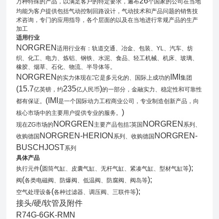
26
万种特殊的产品，以满足客户的特定要求，遍布
个国家的公司在当地
均能为客户提供包括气动控制回路设计，气动技术和产品问题的销售技
术咨询，专门的应用指导，各个层面的以及在当地进行常规产品的生产
加工
适用行业
NORGREN
适用行业有：轨道交通、冶金、包装、YL、汽车、纺
织、化工、电力、炼铝、钢铁、水泥、食品、轻工机械、机床、玻璃、
橡胶、烟草、石化、物流、半导体等。
NORGREN
:
IMI
的实力体现在
它是多元化的、国际上成功的
集团
(15.7
235
)
亿英镑，约
亿人民币
的一部分，金融实力、稳定性和可靠性
(IMI
都有保证。
是一个国际动力工程商业公司，专业制造创新产品，向
)
核心市场中的主要用户提供专业的服务。
NORGREN
:
NORGREN
现在ZG市场的
主要产品包括
英国
系列、
NORGREN-HERION
NORGREN-
收购德国
系列、收购德国
BUSCHJOST
系列
具体产品
(
);
执行元件
圆筒气缸、皮囊气缸、无杆气缸、紧凑气缸、型材气缸等
(
);
阀
各类电磁阀、防爆阀、低温阀、防腐阀、阀岛等
(
);
空气处理设备
各种过滤器、调压阀、三联件等
接头
/
硬
/
软管及附件
R74G-6GK-RMN