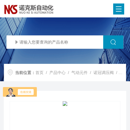
当前位置：
首页
/
产品中心
/
气动元件
/
诺冠调压阀
/ 11-818-991IMI Norgren诺冠减压阀调压阀