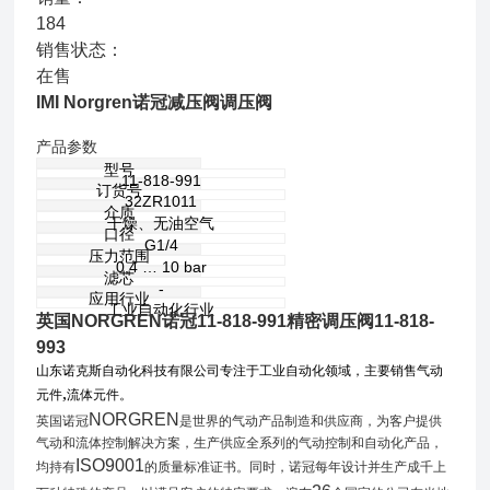
184
销售状态：
在售
IMI Norgren诺冠减压阀调压阀
产品参数
型号
11-818-991
订货号
32ZR1011
介质
干燥、无油空气
口径
G1/4
压力范围
0,4 … 10 bar
滤芯
-
应用行业
工业自动化行业
英国NORGREN诺冠11-818-991精密调压阀11-818-
993
山东诺克斯自动化科技有限公司专注于工业自动化领域，主要销售气动
,
元件
流体元件。
NORGREN
英国诺冠
是世界的气动产品制造和供应商，为客户提供
气动和流体控制解决方案，生产供应全系列的气动控制和自动化产品，
ISO9001
均持有
的质量标准证书。同时，诺冠每年设计并生产成千上