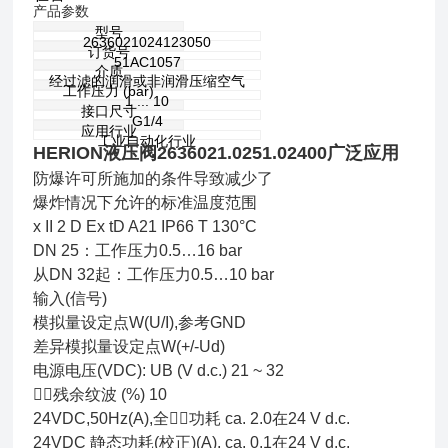
产品参数
型号
2636021024123050
订货号
51AC1057
介质
经过滤的润滑或非润滑压缩空气
工作压力 (bar)
1 ... 10
接口尺寸
G1/4
应用行业
工业自动化行业
HERION液压阀2636021.0251.02400广泛应用
防爆许可所施加的条件导致减少了
爆炸情况下允许的标准温度范围
x II 2 D Ex tD A21 IP66 T 130°C
DN 25：工作压力0.5…16 bar
从DN 32起：工作压力0.5…10 bar
输入(信号)
模拟量设定点W(U/I),参考GND
差异模拟量设定点W(+/-Ud)
电源电压(VDC): UB (V d.c.) 21 ~ 32
􁍌􀙷残余纹波 (%) 10
24VDC,50Hz(A),全􁂜􀗲功耗 ca. 2.0在24 V d.c.
24VDC 静态功耗(校正)(A), ca. 0.1在24 V d.c.