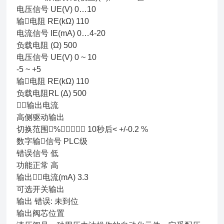
电压信号 UE(V) 0…10
输􀷇电阻 RE(kΩ) 110
电流信号 IE(mA) 0…4-20
负载电阻 (Ω) 500
电压信号 UE(V) 0 ~ 10
-5 ~ +5
输􀷇电阻 RE(kΩ) 110
负载电阻RL (Δ) 500
􁍌􀙷输出电流
高侧驱动输出
切换范围􀇄%􁍌􀙷􁂜􀗲􀇅 10秒后< +/-0.2 %
数字输􀷇信号 PLC级
错误信号 低
功能正常 高
输出􁍌􀙷电流(mA) 3.3
可选开关输出
输出 错误: 未到位
输出阀芯位置