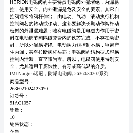
HERION电磁阀的主要特点电磁阀外漏堵绝，内漏易
控，使用安全。内外泄漏是危及安全的要素。其它自
控阀通常将阀杆伸出，由电动、气动、液动执行机构
控制阀芯的转动或移动。这都要解决长期动作阀杆动
密封的外泄漏难题；唯有电磁阀是用电磁力作用于密
封在电动调节阀隔磁套管内的铁芯完成，不存在动密
封，所以外漏易堵绝。电动阀力矩控制不易，容易产
生内漏，甚至拉断阀杆头部；电磁阀的结构型式容易
控制内泄漏，直至降为零。所以，电磁阀使用特别安
全，尤其适用于腐蚀性、有毒或高低温的介质。
IMI Norgren诺冠，防爆电磁阀, 26360/80207系列
商品型号：
2636021024123050
订货号：
51AC1057
销量：
10
销售状态：
在售