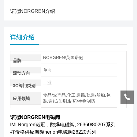
诺冠NORGREN介绍
详细介绍
NORGREN/英国诺冠
品牌
单向
流动方向
工业
3C阀门类别
食品/农产品,化工,道路/轨道/船舶,包
应用领域
装/造纸/印刷,制药/生物制药
诺冠NORGREN电磁阀
IMI Norgren诺冠，防爆电磁阀, 26360/80207系列
好价格供应海隆herion电磁阀26220系列