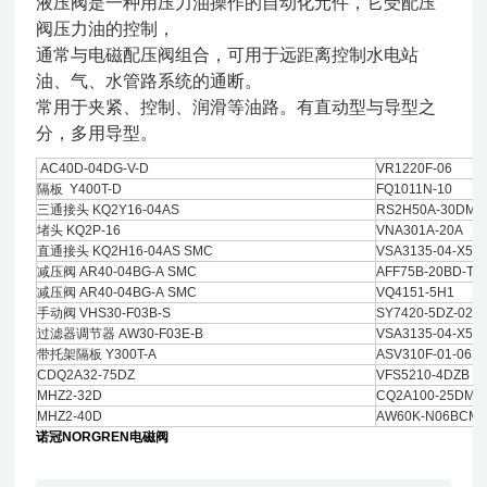
液压阀是一种用压力油操作的自动化元件，它受配压
阀压力油的控制，
通常与电磁配压阀组合，可用于远距离控制水电站
油、气、水管路系统的通断。
常用于夹紧、控制、润滑等油路。有直动型与导型之
分，多用导型。
AC40D-04DG-V-D
VR1220F-06
隔板 Y400T-D
FQ1011N-10
三通接头 KQ2Y16-04AS
RS2H50A-30DM-
堵头 KQ2P-16
VNA301A-20A
直通接头 KQ2H16-04AS SMC
VSA3135-04-X59
减压阀 AR40-04BG-A SMC
AFF75B-20BD-T
减压阀 AR40-04BG-A SMC
VQ4151-5H1
手动阀 VHS30-F03B-S
SY7420-5DZ-02
过滤器调节器 AW30-F03E-B
VSA3135-04-X59
带托架隔板 Y300T-A
ASV310F-01-06S
CDQ2A32-75DZ
VFS5210-4DZB
MHZ2-32D
CQ2A100-25DMZ
MHZ2-40D
AW60K-N06BCM-
诺冠NORGREN电磁阀