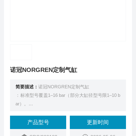
诺冠NORGREN定制气缸
简要描述：
诺冠NORGREN定制气缸
：标准型号覆盖1–16 bar（部分大缸径型号限1–10 b
ar）。
温度适应性：-20℃至+80℃（缸径≤125mm），大缸
径型号为-10℃至+80℃。
产品型号
更新时间
高精度控制：活塞与缸体精密匹配，部分型号配备可