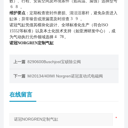
数）、行程、安装空间及环境条件（如高温、腐蚀）选择型号
6
8
。
维护要点
：定期检查密封件磨损、清洁活塞杆，避免杂质进入
3
9
缸体；异常噪音或泄漏需及时排查
。
诺冠气缸凭借其模块化设计、全球标准化生产（符合ISO
15552等标准）以及本土化技术支持（如亚洲研发中心），成
4
78
为气动执行元件领域选择
。
诺冠NORGREN定制气缸
上一篇
8290600Buschjost宝硕除尘阀
下一篇
M/20134/40IMI Norgren诺冠直动式电磁阀
在线留言