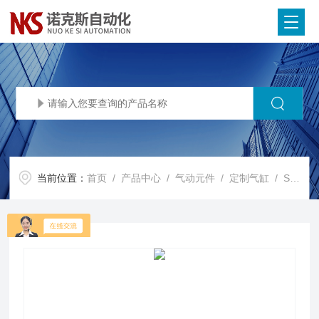
当前位置：
首页
/
产品中心
/
气动元件
/
定制气缸
/ SPC/080182诺冠NORGREN定制气缸