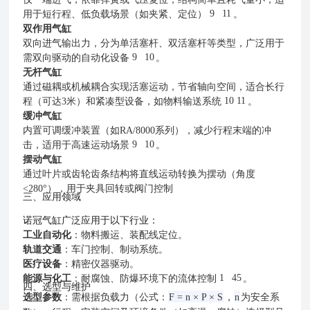
9
11
用于短行程、低负载场景（如夹紧、定位）
。
双作用气缸
双向进气输出力，分为单活塞杆、双活塞杆等类型，广泛用于
9
10
需双向驱动的自动化设备
。
无杆气缸
通过磁耦或机械耦合实现活塞运动，节省轴向空间，适合长行
10
11
程（可达3米）和紧凑型设备，如物料输送系统
。
缓冲气缸
内置可调缓冲装置（如RA/8000系列），减少行程末端的冲
9
10
击，适用于高速运动场景
。
摆动气缸
通过叶片或齿轮齿条结构将直线运动转换为摆动（角度
<280°），用于夹具回转或阀门控制
三、应用领域
诺冠气缸广泛应用于以下行业：
工业自动化
：物料搬运、装配线定位。
轨道交通
：车门控制、制动系统。
医疗设备
：精密仪器驱动。
1
45
能源与化工
：耐腐蚀、防爆环境下的流体控制
。
四、选型与维护
选型参数
：需根据负载力（公式：
F = n × P × S
，
n
为安全系