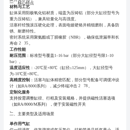
一、核心特点
材料与工艺
缸体采用阳极氧化铝材质，端盖为压铸铝（部分大缸径型号为
重力压铸铝），兼具轻量化与高强度。
活塞杆经预滚压硬化处理，表面电镀硬铬并精细磨削，具备防
锈、耐磨特性。
密封系统采用聚氨酯或丁腈橡胶（NBR），确保低泄漏率和长
2
35
寿命
。
工作性能
耐压范围
：标准型号覆盖1–16 bar（部分大缸径型号限1–10
bar）。
温度适应性
：-20℃至+80℃（缸径≤125mm），大缸径型号
为-10℃至+80℃。
高精度控制
：活塞与缸体精密匹配，部分型号配备可调缓冲设
2
78
计（如RA/8000系列），减少终端冲击
。
定制化服务
支持按需调整缸径、行程及安装规格，并提供磁性活塞选项
（如RA/8000/M系列），便于安装磁性开关
。
二、主要类型及适用场景
单作用气缸
仅一端进气，依靠弹簧或气压复位，结构简单且耗气量小，适