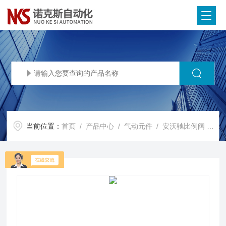
当前位置：
首页
/
产品中心
/
气动元件
/
安沃驰比例阀
/ A986A1000941201Aventics安沃驰比例阀