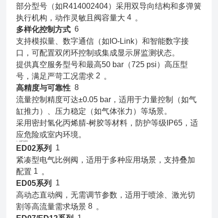
部分型号（如R414002404）采用双导向结构和多弹簧
4
执行机构，动作灵敏且阀容量大
。
6
多样化控制方式
支持模拟量、数字通信（如IO-Link）和智能数字接
口，可配置双闭环控制或集成显示屏监测状态。
提供真空服务型号和最高50 bar（725 psi）高压型
2
号，满足严苛工况需求
。
8
高精度与可靠性
流量控制精度可达±0.05 bar，适用于力量控制（如气
缸推力）、压力稳定（如气体张力）等场景。
采用密封氢化丙烯腈-树胶等材料，防护等级IP65，适
应危险或室内环境。
二、主要产品系列
1
ED02系列
紧凑型电气比例阀，适用于多种应用场景，支持叠加
1
配置
。
1
ED05系列
高动态直动阀，无需调节参数，适用于喷涂、激光切
8
割等高流量需求场景
。
1