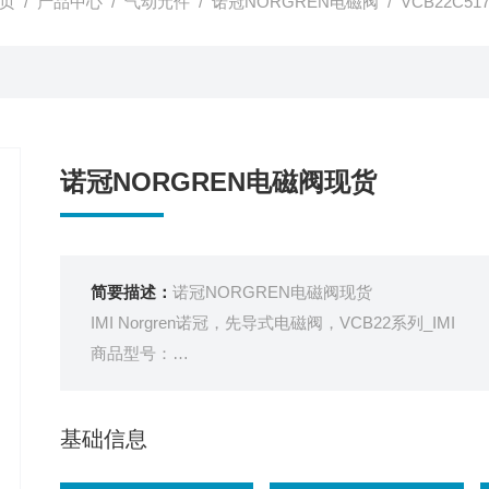
页
/
产品中心
/
气动元件
/
诺冠NORGREN电磁阀
/ VCB22C5
诺冠NORGREN电磁阀现货
简要描述：
诺冠NORGREN电磁阀现货
IMI Norgren诺冠，先导式电磁阀，VCB22系列_IMI
商品型号：
VCB22B417A-AB213J
订货号：
基础信息
9CAAA042
销量：