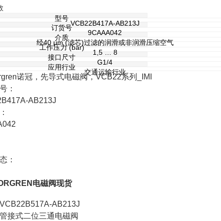
数
型号
VCB22B417A-AB213J
订货号
9CAAA042
介质
经40 μm (滤芯)过滤的润滑或非润滑压缩空气
工作压力 (bar)
1,5 … 8
接口尺寸
G1/4
应用行业
交通运输行业
Norgren诺冠，先导式电磁阀，VCB22系列_IMI
号：
B417A-AB213J
：
A042
态：
ORGREN电磁阀现货
VCB22B517A-AB213J
管接式二位三通电磁阀