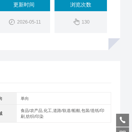
更新时间
浏览次数
2026-05-11
130
向
单向
食品/农产品,化工,道路/轨道/船舶,包装/造纸/印
域
刷,纺织/印染