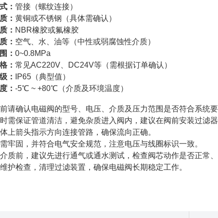
式：
管接（螺纹连接）
质：
黄铜或不锈钢（具体需确认）
质：
NBR橡胶或氟橡胶
质：
空气、水、油等（中性或弱腐蚀性介质）
围：
0~0.8MPa
格：
常见AC220V、DC24V等（需根据订单确认）
级：
IP65（典型值）
度：
-5℃ ~ +80℃（介质及环境温度）
安装前请确认电磁阀的型号、电压、介质及压力范围是否符合系统
安装时需保证管道清洁，避免杂质进入阀内，建议在阀前安装过滤
按阀体上箭头指示方向连接管路，确保流向正确。
接线需牢固，并符合电气安全规范，注意电压与线圈标识一致。
在通介质前，建议先进行通气或通水测试，检查阀芯动作是否正常
定期维护检查，清理过滤装置，确保电磁阀长期稳定工作。