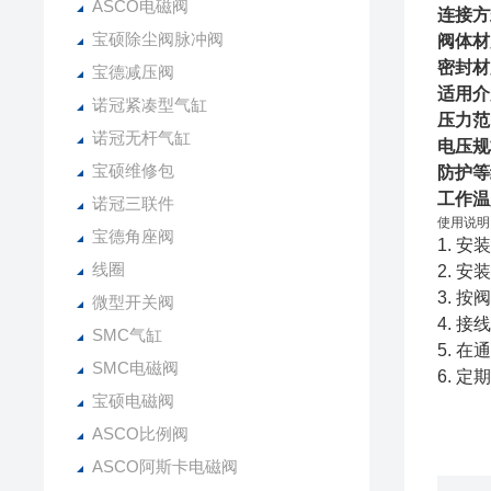
ASCO电磁阀
连接方
宝硕除尘阀脉冲阀
阀体材
密封材
宝德减压阀
适用介
诺冠紧凑型气缸
压力范
诺冠无杆气缸
电压规
宝硕维修包
防护等
工作温
诺冠三联件
使用说明
宝德角座阀
1. 
线圈
2. 
3. 
微型开关阀
4. 
SMC气缸
5. 
SMC电磁阀
6. 
宝硕电磁阀
ASCO比例阀
ASCO阿斯卡电磁阀