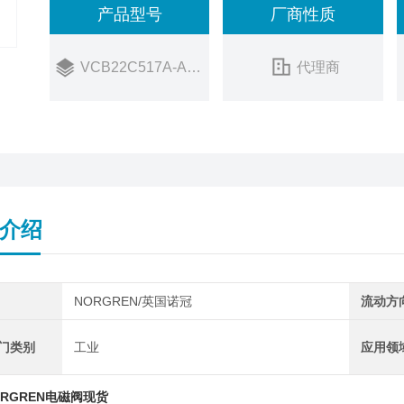
产品型号
厂商性质
363
销售状态：
在售
VCB22C517A-AE213J
代理商
介绍
NORGREN/英国诺冠
流动方
阀门类别
工业
应用领
RGREN电磁阀现货