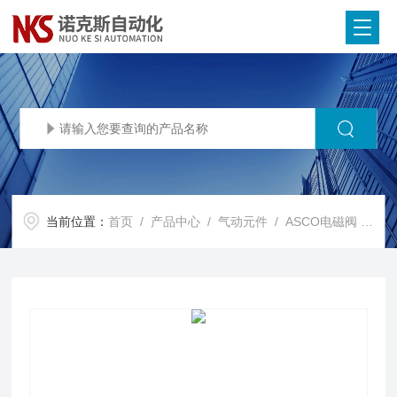
当前位置：
首页
/
产品中心
/
气动元件
/
ASCO电磁阀
/ SCG531C002MS 24VDCASCO电磁阀现货