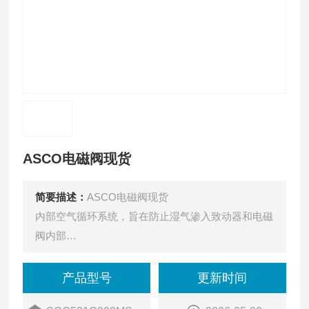
ASCO电磁阀现货
简要描述：
ASCO电磁阀现货
内部空气循环系统，旨在防止湿气渗入致动器和电磁
阀内部
采用低摩擦、不粘连的 T 形密封件
种类繁多的电磁阀操作器、端口尺寸、功能及壳体材
产品型号
更新时间
料可供选择