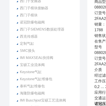
西门子变频器
商品型
08802
西门子模块接触器
订货号
西门子模块
2FAA2
诺冠防爆电磁阀
销量：
西门子SIEMENS数据处理器
1788
销售状
西克传感器
在售产
定制气缸
型号
SMC接头
08802
IMI MAXSEAL快排阀
订货号
2FAA2
宝硕工业流体阀
介质
Keystone气缸
经过滤
Keystone气缸维修包
工作压力
泰科气缸维修包
0,2 … 
应用行
海隆防爆电磁阀
交通运
IMI Buschjost宝硕工艺流体阀
诺冠压