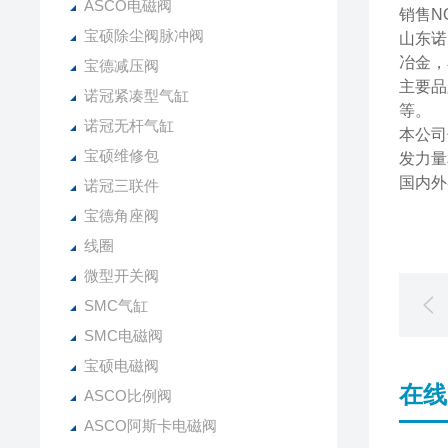
ASCO电磁阀
销售NOR
宝硕除尘阀脉冲阀
山东诺
冶金，
宝德减压阀
主要品牌有
诺冠紧凑型气缸
等。
诺冠无杆气缸
本公司
宝硕维修包
发力量
国内外
诺冠三联件
宝德角座阀
线圈
微型开关阀
SMC气缸
SMC电磁阀
宝硕电磁阀
在线
ASCO比例阀
ASCO阿斯卡电磁阀