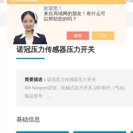
页
/
产品中心
/
气动元件
/
诺冠NORGREN压力开关
/ 08802
欢迎您！
来自局域网的朋友！有什么可
以帮助您的吗？
诺冠压力传感器压力开关
简要描述：
诺冠压力传感器压力开关
IMI Norgren诺冠，机械式压力开关,18D系列（气动）
商品型号：
0880200000000000
订货号：
基础信息
2FAA2002
销量：