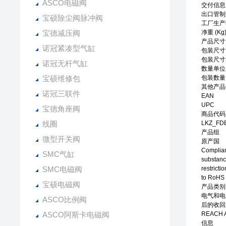
ASCO电磁阀
交付信息
出口管制
宝硕除尘阀脉冲阀
工厂生产
宝德减压阀
净重 (Kg
产品尺寸 (W
诺冠紧凑型气缸
包装尺寸
包装尺寸
诺冠无杆气缸
数量单位
宝硕维修包
包装数量
其他产品
诺冠三联件
EAN
UPC
宝德角座阀
商品代码
线圈
LKZ_FDB
产品组
微型开关阀
原产国
Complian
SMC气缸
substan
SMC电磁阀
restricti
to RoHS 
宝硕电磁阀
产品类别
电气和电
ASCO比例阀
后的收回
ASCO阿斯卡电磁阀
REACH A
信息