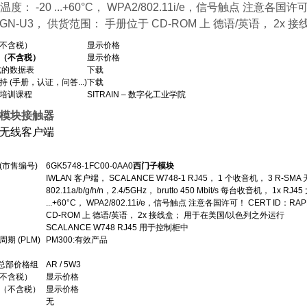
，温度： -20 ...+60°C， WPA2/802.11i/e，信号触点 注意各国许
BGN-U3， 供货范围： 手册位于 CD-ROM 上 德语/英语， 2
不含税）
显示价格
（不含税）
显示价格
格式的数据表
下载
 (手册，认证，问答...)
下载
培训课程
SITRAIN – 数字化工业学院
模块接触器
无线客户端
(市售编号)
6GK5748-1FC00-0AA0
西门子模块
IWLAN 客户端， SCALANCE W748-1 RJ45， 1 个收音机， 3 R-SMA 天线
802.11a/b/g/h/n，2.4/5GHz， brutto 450 Mbit/s 每台收音机， 1x 
...+60°C， WPA2/802.11i/e，信号触点 注意各国许可！ CERT ID：R
CD-ROM 上 德语/英语， 2x 接线盒； 用于在美国/以色列之外运行
SCALANCE W748 RJ45 用于控制柜中
期 (PLM)
PM300:有效产品
 总部价格组
AR / 5W3
不含税）
显示价格
（不含税）
显示价格
无