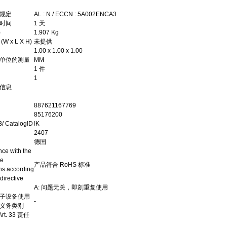
规定
AL : N / ECCN : 5A002ENCA3
时间
1 天
)
1.907 Kg
 x L X H)
未提供
1.00 x 1.00 x 1.00
单位的测量
MM
1 件
1
信息
887621167769
85176200
/ CatalogID
IK
2407
德国
ce with the
ce
产品符合 RoHS 标准
ons according
directive
A: 问题无关，即刻重复使用
子设备使用
-
义务类别
rt. 33 责任