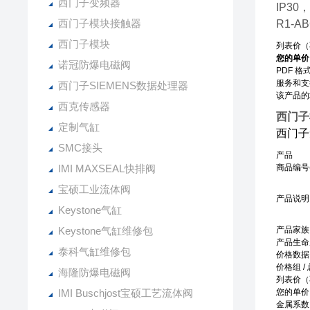
西门子变频器
IP30
西门子模块接触器
R1-A
西门子模块
列表价（
您的单价
诺冠防爆电磁阀
PDF 
服务和支持
西门子SIEMENS数据处理器
该产品的
西克传感器
西门子
定制气缸
西门子
SMC接头
产品
IMI MAXSEAL快排阀
商品编号
宝硕工业流体阀
产品说明
Keystone气缸
Keystone气缸维修包
产品家族
产品生命周
泰科气缸维修包
价格数据
价格组 /
海隆防爆电磁阀
列表价（
IMI Buschjost宝硕工艺流体阀
您的单价
金属系数