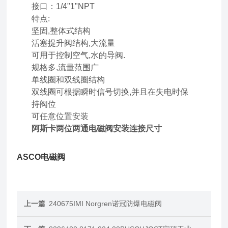
接口：1/4"1"NPT
特点:
坚固,整体式结构
活塞提升阀结构,大流量
可用于控制空气,水的导阀.
规格多,流量范围广
单线圈和双线圈结构
双线圈可根据瞬时信号切换,并且在失电时保
持阀位
可任意位置安装
阿斯卡两位两通电磁阀安装连接尺寸
ASCO电磁阀
上一篇
240675IMI Norgren诺冠防爆电磁阀