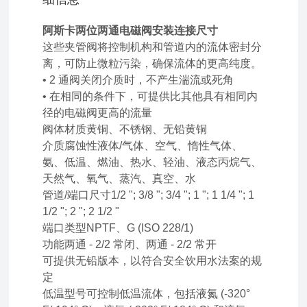
阿斯卡两位两通电磁阀安装连接尺寸
这些夹管阀将控制机构和管道内的流体密封分
离，可防止微粒污染，确保流体的更高纯度。
• 2 通阀关闭介质时，不产生湍流或死角
• 在相同的条件下，可提供比其他具有相同内
径的电磁阀更高的流量
阀体材质黄铜、不锈钢、无铅黄铜
介质腐蚀性液体/气体、空气、惰性气体、
氨、低温、燃油、热水、轻油、液态丙烷气、
天然气、氧气、蒸汽、真空、水
管道/端口尺寸1/2 "; 3/8 "; 3/4 "; 1 "; 1 1/4 "; 1
1/2 "; 2 "; 2 1/2 "
端口类型NPTF、G (ISO 228/1)
功能两通 - 2/2 常闭、两通 - 2/2 常开
可提供无铅版本，以符合安全饮用水法案的规
定
低温型号可控制低温流体，包括液氮 (-320°