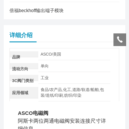
倍福beckhoff输出端子模块
详细介绍
ASCO/美国
品牌
单向
流动方向
工业
3C阀门类别
食品/农产品,化工,道路/轨道/船舶,包
应用领域
装/造纸/印刷,纺织/印染
ASCO电磁阀
阿斯卡两位两通电磁阀安装连接尺寸详
细信息