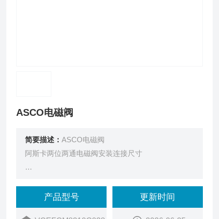
ASCO电磁阀
简要描述：
ASCO电磁阀
阿斯卡两位两通电磁阀安装连接尺寸
这些夹管阀将控制机构和管道内的流体密封分离，可
防止微粒污染，确保流体的更高纯度
产品型号
更新时间