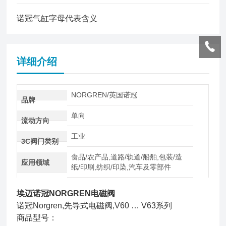
诺冠气缸字母代表含义
详细介绍
NORGREN/英国诺冠
品牌
单向
流动方向
工业
3C阀门类别
食品/农产品,道路/轨道/船舶,包装/造
应用领域
纸/印刷,纺织/印染,汽车及零部件
埃迈诺冠NORGREN电磁阀
诺冠Norgren,先导式电磁阀,V60 … V63系列
商品型号：