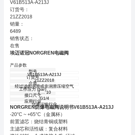
V61B513A-A213J
订货号：
21ZZ2018
销量：
6489
销售状态：
在售
埃迈诺冠NORGREN电磁阀
产品参数
型号
V61B513A-A213J
订货号
21ZZ2018
介质
经过滤的润滑或非润滑压缩空气
工作压力 (bar)
2 ... 10
接口尺寸
G1/4
应用行业
交通运输行业
NORGREN防爆电磁阀说明书V61B513A-A213J
-20°C ~ +65°C（金属杯）
前置滤芯：烧结青铜或塑料
主滤芯和活性碳：复合材料