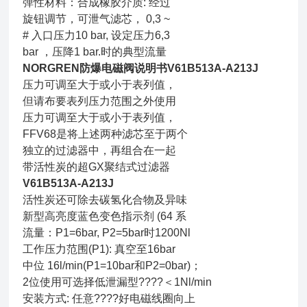
弹性材料：合成橡胶介质: 经过
旋钮调节，可泄气滤芯， 0,3 ~
# 入口压力10 bar, 设定压力6,3
bar ，压降1 bar.时的典型流量
NORGREN防爆电磁阀说明书V61B513A-A213J
压力可调至大于或小于表列值，
但请布要表列压力范围之外使用
压力可调至大于或小于表列值，
FFV68是将上述两种滤芯至于两个
独立的过滤器中，再组合在一起
带活性炭的超GX聚结式过滤器
V61B513A-A213J
活性炭还可除去碳氢化合物及异味
新型高亮度蓝色变色指示剂 (64 系
流量：P1=6bar, P2=5bar时1200Nl
工作压力范围(P1): 真空至16bar
中位 16l/min(P1=10bar和P2=0bar)；
2位使用可选择低泄漏型????＜1Nl/min
安装方式: 任意????好电磁线圈向上