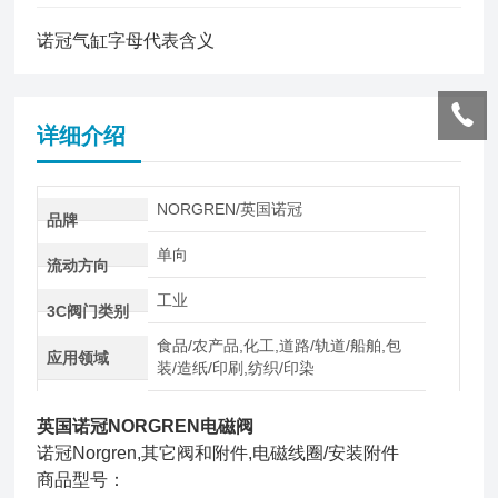
诺冠气缸字母代表含义
详细介绍
NORGREN/英国诺冠
品牌
单向
流动方向
工业
3C阀门类别
食品/农产品,化工,道路/轨道/船舶,包
应用领域
装/造纸/印刷,纺织/印染
英国诺冠NORGREN电磁阀
诺冠Norgren,其它阀和附件,电磁线圈/安装附件
商品型号：