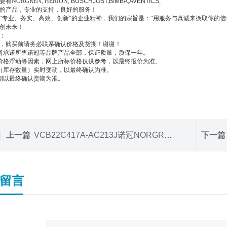
要有
NORGREN, HERION,
BUSCHJOST
,
BIMBA,AVENTICS,
的产品，专业的支持，良好的服务！
“专业、务实、高效、创新"的企业精神，我们的宗旨是：“用服务与真诚来换取你的
创未来！
：
，购买前请务必联系确认价格及货期！谢谢！
司承诺所售诺冠等品牌产品全部，保证质量，质保一年。
价格浮动等因素，网上所标价格仅供参考，以最终报价为准。
（库存数量）实时变动，以最终确认为准。
期以最终确认货期为准。
上一篇
VCB22C417A-AC213J诺冠NORGREN电磁阀
下一篇
留言