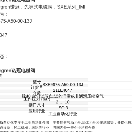
Norgren诺冠，先导式电磁阀，SXE系列_IMI
号：
75-A50-00-13J
：
047
态：
Norgren诺冠电磁阀
数
型号
SXE9675-A50-00-13J
订货号
21LE4047
介质
经40 μm (滤芯)过滤的润滑或非润滑压缩空气
工作压力 (bar)
2 … 10
接口尺寸
ISO 3
应用行业
工业自动化行业
斯自动化专注于工业自动化领域，主要销售气动元件
,流体元件和传感器等，并提供
通设备，轻工机械，纺织等行业
，与国内外一些企业均有合作！