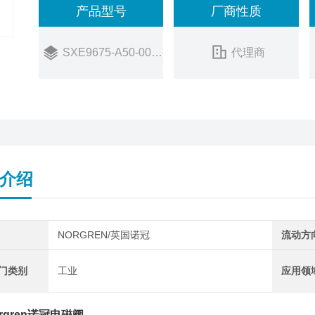
产品型号
厂商性质
60
销售状态：
在售
SXE9675-A50-00 24VDC
代理商
介绍
NORGREN/英国诺冠
流动方
阀门类别
工业
应用领
Norgren诺冠电磁阀