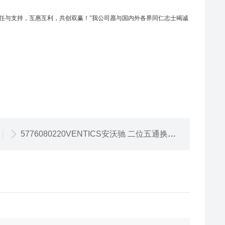
信任与支持，互惠互利，共创双赢！"我公司愿与国内外各界同仁志士竭诚
5776080220VENTICS安沃驰 二位五通换向阀