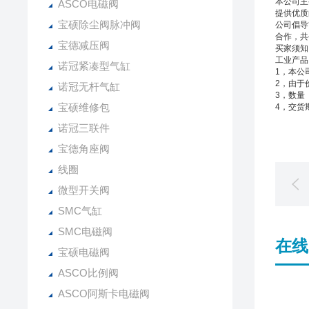
本公司主
ASCO电磁阀
提供优质
宝硕除尘阀脉冲阀
公司倡导
合作，共
宝德减压阀
买家须知
工业产品
诺冠紧凑型气缸
1，本公
2，由于
诺冠无杆气缸
3，数量
宝硕维修包
4，交货
诺冠三联件
宝德角座阀
线圈
微型开关阀
SMC气缸
SMC电磁阀
在线
宝硕电磁阀
ASCO比例阀
ASCO阿斯卡电磁阀