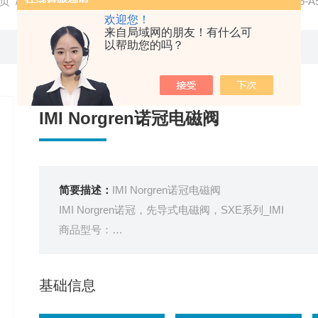
页
/
产品中心
/
气动元件
/
诺冠NORGREN电磁阀
/ SXE9675-A
欢迎您！
来自局域网的朋友！有什么可
以帮助您的吗？
IMI Norgren诺冠电磁阀
简要描述：
IMI Norgren诺冠电磁阀
IMI Norgren诺冠，先导式电磁阀，SXE系列_IMI
商品型号：
SXE9675-A50-00-13J
订货号：
基础信息
21LE4047
销量：